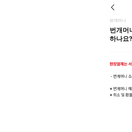
번개머니
번개머니
하나요
현장결제는 서
- 번개머니 쇼
※ 번개머니 해
※ 취소 및 환